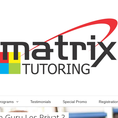
rograms
Testimonials
Special Promo
Registratio
 Guru Les Privat ?