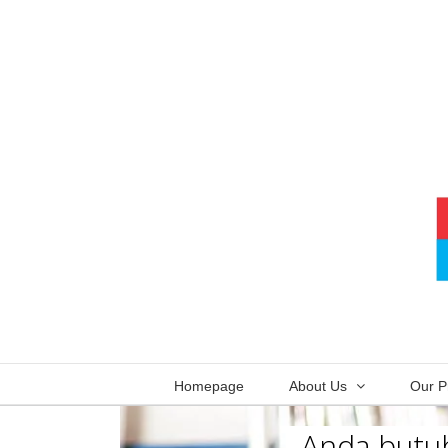
Skip
to
content
Homepage
About Us
Our P
Anda butuh