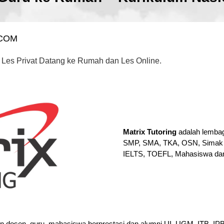
.COM
 Les Privat Datang ke Rumah dan Les Online.
Matrix Tutoring
adalah lembag
SMP, SMA, TKA, OSN, Simak 
IELTS, TOEFL, Mahasiswa da
en dosen, guru, mahasiswa berprestasi dan alumni UI, UGM, ITB, I