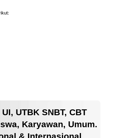
ikut:
k UI, UTBK SNBT, CBT
iswa, Karyawan, Umum.
nal & Internasional