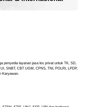
a penyedia layanan jasa les privat untuk TK, SD,
UI, SNBT, CBT UGM, CPNS, TNI, POLRI, LPDP,
n Karyawan.
PB, STAN, STIS, UNJ, SSE, UIN dan berbagai