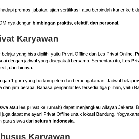
api promosi jabatan, ujian sertifikasi, atau berpindah karier ke bid
DM nya dengan
bimbingan praktis, efektif, dan personal.
rivat Karyawan
belajar yang bisa dipilih, yaitu Privat Offline dan Les Privat Online.
P
uai dengan jadwal yang disepakati bersama. Sementara itu,
Les Pri
eet, dan lainnya.
 dengan 1 guru yang berkompeten dan berpengalaman. Jadwal belajarn
dan jam berapa. Bahasa pengantar les tersedia tiga pilihan, yaitu Ba
iswa atau
les privat ke rumah
) dapat menjangkau wilayah Jakarta, B
i juga dapat melayani Privat Offline untuk lokasi Bandung, Yogyakar
eh para siswa dari
seluruh Indonesia.
Khusus Karyawan