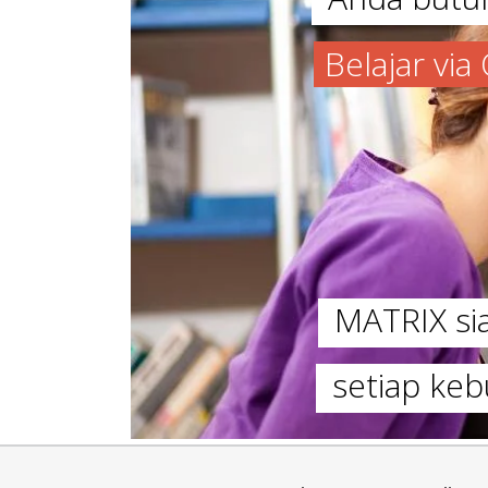
Belajar vi
MATRIX s
setiap keb