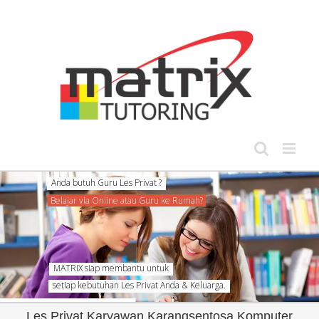
Skip
to
content
setiap kebutuhan Les Privat Anda & Keluarga.
Les Privat Karyawan Karangsentosa Komputer