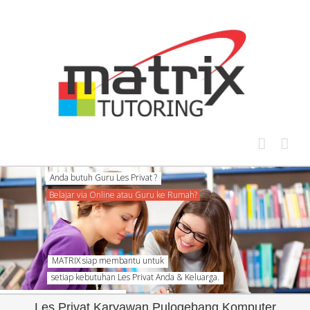
Skip
to
content
Anda butuh Guru Les Privat ?
Belajar via Online atau Guru ke Rumah?
MATRIX siap membantu untuk
setiap kebutuhan Les Privat Anda & Keluarga.
Les Privat Karyawan Pulogebang Komputer