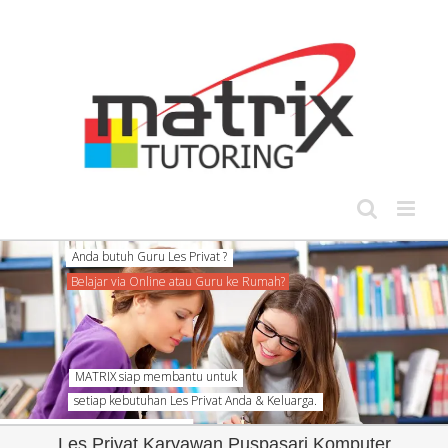
Skip
to
content
setiap kebutuhan Les Privat Anda & Keluarga.
Les Privat Karyawan Puspasari Komputer