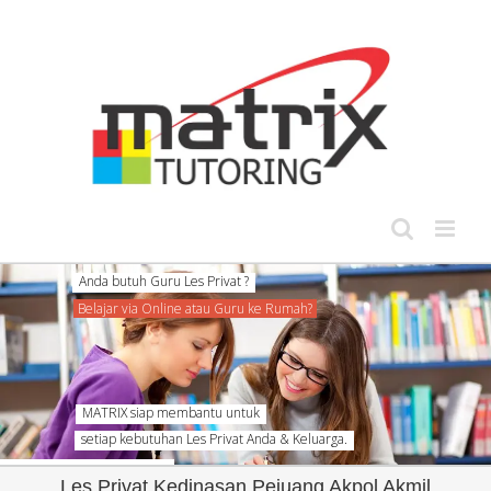
Skip
to
content
Anda butuh Guru Les Privat ?
Belajar via Online atau Guru ke Rumah?
MATRIX siap membantu untuk
setiap kebutuhan Les Privat Anda & Keluarga.
Les Privat Kedinasan Pejuang Akpol Akmil