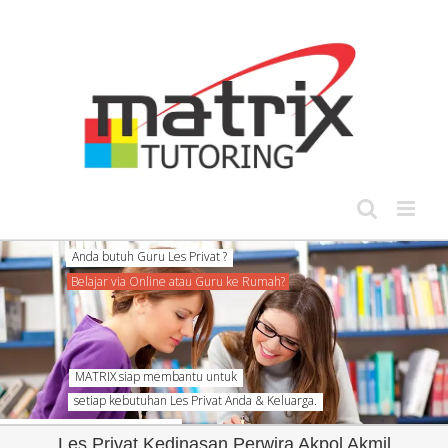
Skip
to
content
Anda butuh Guru Les Privat ?
Belajar via Online atau Guru ke Rumah?
MATRIX siap membantu untuk
setiap kebutuhan Les Privat Anda & Keluarga.
Les Privat Kedinasan Perwira Akpol Akmil