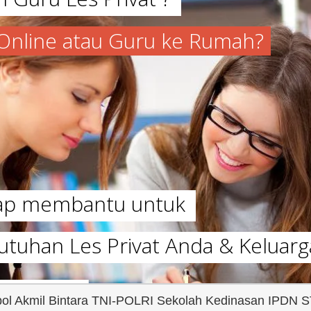
a Online atau Guru ke Rumah?
iap membantu untuk
utuhan Les Privat Anda & Keluarg
pol Akmil Bintara TNI-POLRI Sekolah Kedinasan IPDN