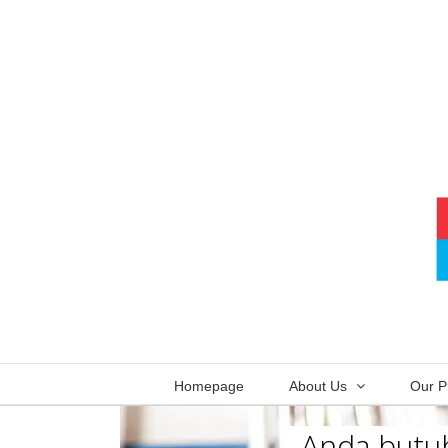
Skip
to
content
Homepage
About Us
Our P
Anda butuh