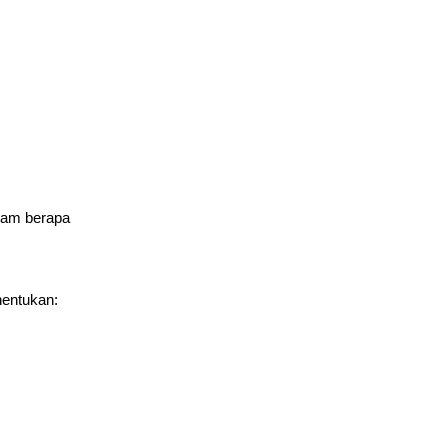
 jam berapa
nentukan: