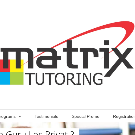
rograms
Testimonials
Special Promo
Registratio
 Guru Les Privat ?