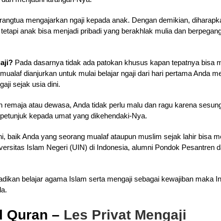
rangtua mengajarkan ngaji kepada anak. Dengan demikian, diharapk
, tetapi anak bisa menjadi pribadi yang berakhlak mulia dan berpeg
aji?
Pada dasarnya tidak ada patokan khusus kapan tepatnya bisa mu
g mualaf dianjurkan untuk mulai belajar ngaji dari hari pertama Anda
ji sejak usia dini.
dah remaja atau dewasa, Anda tidak perlu malu dan ragu karena sesu
etunjuk kepada umat yang dikehendaki-Nya.
i, baik Anda yang seorang mualaf ataupun muslim sejak lahir bisa m
versitas Islam Negeri (UIN) di Indonesia, alumni Pondok Pesantren da
ikan belajar agama Islam serta mengaji sebagai kewajiban maka In
la.
l Quran –
Les Privat Mengaji