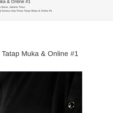
uka & Online #1
 Barat, Jakarta Timur
aji Semua Usia Privat Tatap Muka & Online #1
t Tatap Muka & Online #1