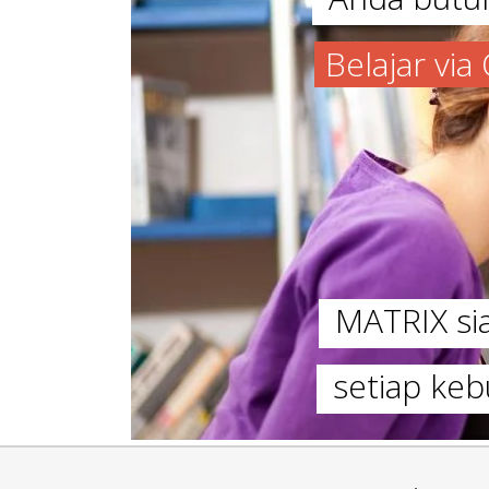
Belajar vi
MATRIX s
setiap keb