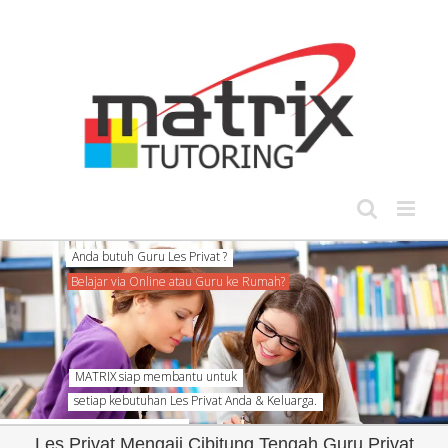
Skip
to
content
Anda butuh Guru Les Privat ?
Belajar via Online atau Guru ke Rumah?
MATRIX siap membantu untuk
setiap kebutuhan Les Privat Anda & Keluarga.
Les Privat Mengaji Cibitung Tengah Guru Privat