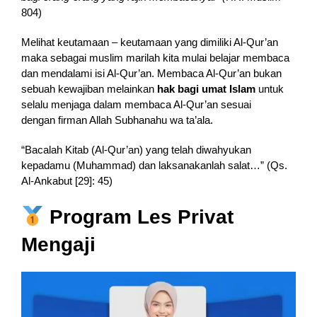
804)
Melihat keutamaan – keutamaan yang dimiliki Al-Qur’an
maka sebagai muslim marilah kita mulai belajar membaca
dan mendalami isi Al-Qur’an. Membaca Al-Qur’an bukan
sebuah kewajiban melainkan
hak bagi umat Islam
untuk
selalu menjaga dalam membaca Al-Qur’an sesuai
dengan firman Allah Subhanahu wa ta’ala.
“Bacalah Kitab (Al-Qur’an) yang telah diwahyukan
kepadamu (Muhammad) dan laksanakanlah salat…” (Qs.
Al-Ankabut [29]: 45)
Program Les Privat
Mengaji