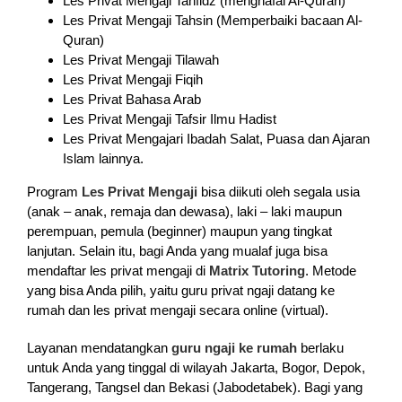
Les Privat Mengaji Tahfidz (menghafal Al-Quran)
Les Privat Mengaji Tahsin (Memperbaiki bacaan Al-
Quran)
Les Privat Mengaji Tilawah
Les Privat Mengaji Fiqih
Les Privat Bahasa Arab
Les Privat Mengaji Tafsir Ilmu Hadist
Les Privat Mengajari Ibadah Salat, Puasa dan Ajaran
Islam lainnya.
Program
Les Privat Mengaji
bisa diikuti oleh segala usia
(anak – anak, remaja dan dewasa), laki – laki maupun
perempuan, pemula (beginner) maupun yang tingkat
lanjutan. Selain itu, bagi Anda yang mualaf juga bisa
mendaftar les privat mengaji di
Matrix Tutoring
. Metode
yang bisa Anda pilih, yaitu guru privat ngaji datang ke
rumah dan les privat mengaji secara online (virtual).
Layanan mendatangkan
guru ngaji ke rumah
berlaku
untuk Anda yang tinggal di wilayah Jakarta, Bogor, Depok,
Tangerang, Tangsel dan Bekasi (Jabodetabek). Bagi yang