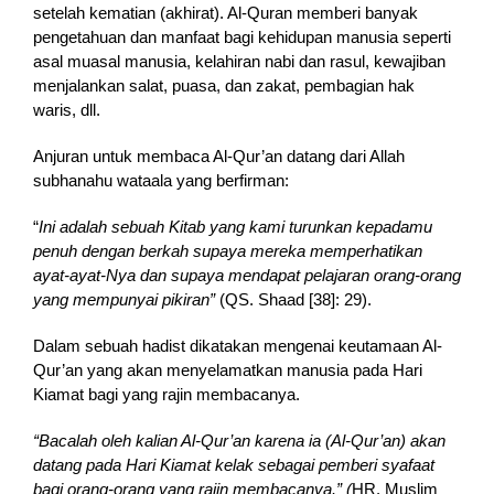
setelah kematian (akhirat). Al-Quran memberi banyak
pengetahuan dan manfaat bagi kehidupan manusia seperti
asal muasal manusia, kelahiran nabi dan rasul, kewajiban
menjalankan salat, puasa, dan zakat, pembagian hak
waris, dll.
Anjuran untuk membaca Al-Qur’an datang dari Allah
subhanahu wataala yang berfirman:
“
In
i adalah sebuah Kitab yang kami turunkan kepadamu
penuh dengan berkah supaya mereka memperhatikan
ayat-ayat-Nya dan supaya mendapat pelajaran orang-orang
yang mempunyai pikiran”
(QS. Shaad [38]: 29).
Dalam sebuah hadist dikatakan mengenai keutamaan Al-
Qur’an yang akan menyelamatkan manusia pada Hari
Kiamat bagi yang rajin membacanya.
“Bacalah oleh kalian Al-Qur’an karena ia (Al-Qur’an) akan
datang pada Hari Kiamat kelak sebagai pemberi syafaat
bagi orang-orang yang rajin membacanya.” (
HR. Muslim