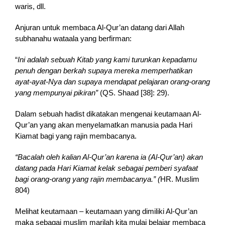
waris, dll.
Anjuran untuk membaca Al-Qur’an datang dari Allah
subhanahu wataala yang berfirman:
“
In
i adalah sebuah Kitab yang kami turunkan kepadamu
penuh dengan berkah supaya mereka memperhatikan
ayat-ayat-Nya dan supaya mendapat pelajaran orang-orang
yang mempunyai pikiran”
(QS. Shaad [38]: 29).
Dalam sebuah hadist dikatakan mengenai keutamaan Al-
Qur’an yang akan menyelamatkan manusia pada Hari
Kiamat bagi yang rajin membacanya.
“Bacalah oleh kalian Al-Qur’an karena ia (Al-Qur’an) akan
datang pada Hari Kiamat kelak sebagai pemberi syafaat
bagi orang-orang yang rajin membacanya.” (
HR. Muslim
804)
Melihat keutamaan – keutamaan yang dimiliki Al-Qur’an
maka sebagai muslim marilah kita mulai belajar membaca