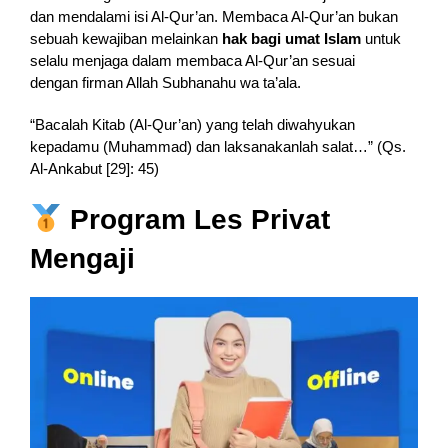
dan mendalami isi Al-Qur’an. Membaca Al-Qur’an bukan
sebuah kewajiban melainkan
hak bagi umat Islam
untuk
selalu menjaga dalam membaca Al-Qur’an sesuai
dengan firman Allah Subhanahu wa ta’ala.
“Bacalah Kitab (Al-Qur’an) yang telah diwahyukan
kepadamu (Muhammad) dan laksanakanlah salat…” (Qs.
Al-Ankabut [29]: 45)
Program Les Privat
Mengaji