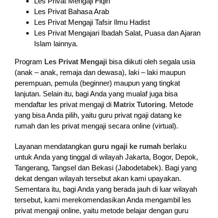
Les Privat Mengaji Fiqih
Les Privat Bahasa Arab
Les Privat Mengaji Tafsir Ilmu Hadist
Les Privat Mengajari Ibadah Salat, Puasa dan Ajaran
Islam lainnya.
Program
Les Privat Mengaji
bisa diikuti oleh segala usia
(anak – anak, remaja dan dewasa), laki – laki maupun
perempuan, pemula (beginner) maupun yang tingkat
lanjutan. Selain itu, bagi Anda yang mualaf juga bisa
mendaftar les privat mengaji di
Matrix Tutoring
. Metode
yang bisa Anda pilih, yaitu guru privat ngaji datang ke
rumah dan les privat mengaji secara online (virtual).
Layanan mendatangkan
guru ngaji ke rumah
berlaku
untuk Anda yang tinggal di wilayah Jakarta, Bogor, Depok,
Tangerang, Tangsel dan Bekasi (Jabodetabek). Bagi yang
dekat dengan wilayah tersebut akan kami upayakan.
Sementara itu, bagi Anda yang berada jauh di luar wilayah
tersebut, kami merekomendasikan Anda mengambil les
privat mengaji online, yaitu metode belajar dengan guru