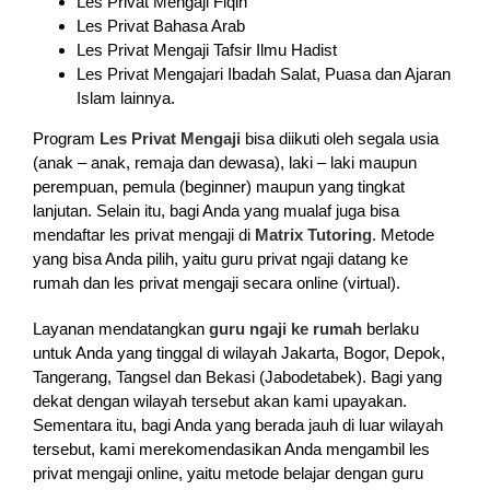
Les Privat Mengaji Fiqih
Les Privat Bahasa Arab
Les Privat Mengaji Tafsir Ilmu Hadist
Les Privat Mengajari Ibadah Salat, Puasa dan Ajaran
Islam lainnya.
Program
Les Privat Mengaji
bisa diikuti oleh segala usia
(anak – anak, remaja dan dewasa), laki – laki maupun
perempuan, pemula (beginner) maupun yang tingkat
lanjutan. Selain itu, bagi Anda yang mualaf juga bisa
mendaftar les privat mengaji di
Matrix Tutoring
. Metode
yang bisa Anda pilih, yaitu guru privat ngaji datang ke
rumah dan les privat mengaji secara online (virtual).
Layanan mendatangkan
guru ngaji ke rumah
berlaku
untuk Anda yang tinggal di wilayah Jakarta, Bogor, Depok,
Tangerang, Tangsel dan Bekasi (Jabodetabek). Bagi yang
dekat dengan wilayah tersebut akan kami upayakan.
Sementara itu, bagi Anda yang berada jauh di luar wilayah
tersebut, kami merekomendasikan Anda mengambil les
privat mengaji online, yaitu metode belajar dengan guru