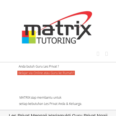
Skip
to
content
Anda butuh Guru Les Privat ?
Belajar via Online atau Guru ke Rumah?
MATRIX siap membantu untuk
setiap kebutuhan Les Privat Anda & Keluarga.
Les Privat Mengaji Harjamukti Guru Privat Ngaji