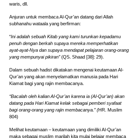
waris, dll.
Anjuran untuk membaca Al-Qur’an datang dari Allah
subhanahu wataala yang berfirman:
“
In
i adalah sebuah Kitab yang kami turunkan kepadamu
penuh dengan berkah supaya mereka memperhatikan
ayat-ayat-Nya dan supaya mendapat pelajaran orang-orang
yang mempunyai pikiran”
(QS. Shaad [38]: 29).
Dalam sebuah hadist dikatakan mengenai keutamaan Al-
Qur’an yang akan menyelamatkan manusia pada Hari
Kiamat bagi yang rajin membacanya.
“Bacalah oleh kalian Al-Qur’an karena ia (Al-Qur’an) akan
datang pada Hari Kiamat kelak sebagai pemberi syafaat
bagi orang-orang yang rajin membacanya.” (
HR. Muslim
804)
Melihat keutamaan – keutamaan yang dimiliki Al-Qur’an
maka sebagai muslim marilah kita mulai belajar membaca