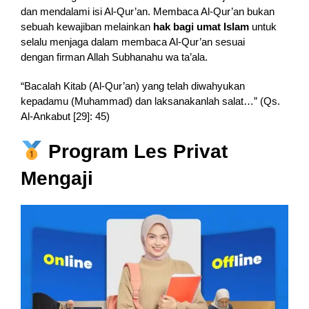
dan mendalami isi Al-Qur’an. Membaca Al-Qur’an bukan
sebuah kewajiban melainkan
hak bagi umat Islam
untuk
selalu menjaga dalam membaca Al-Qur’an sesuai
dengan firman Allah Subhanahu wa ta’ala.
“Bacalah Kitab (Al-Qur’an) yang telah diwahyukan
kepadamu (Muhammad) dan laksanakanlah salat…” (Qs.
Al-Ankabut [29]: 45)
Program Les Privat
Mengaji