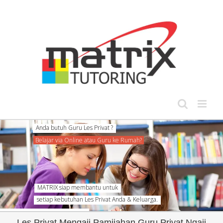
Skip
to
content
Anda butuh Guru Les Privat ?
Belajar via Online atau Guru ke Rumah?
MATRIX siap membantu untuk
setiap kebutuhan Les Privat Anda & Keluarga.
Les Privat Mengaji Pamijahan Guru Privat Ngaji