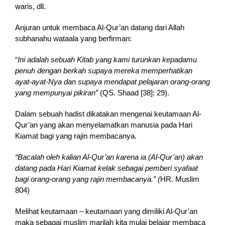
waris, dll.
Anjuran untuk membaca Al-Qur’an datang dari Allah
subhanahu wataala yang berfirman:
“
In
i adalah sebuah Kitab yang kami turunkan kepadamu
penuh dengan berkah supaya mereka memperhatikan
ayat-ayat-Nya dan supaya mendapat pelajaran orang-orang
yang mempunyai pikiran”
(QS. Shaad [38]: 29).
Dalam sebuah hadist dikatakan mengenai keutamaan Al-
Qur’an yang akan menyelamatkan manusia pada Hari
Kiamat bagi yang rajin membacanya.
“Bacalah oleh kalian Al-Qur’an karena ia (Al-Qur’an) akan
datang pada Hari Kiamat kelak sebagai pemberi syafaat
bagi orang-orang yang rajin membacanya.” (
HR. Muslim
804)
Melihat keutamaan – keutamaan yang dimiliki Al-Qur’an
maka sebagai muslim marilah kita mulai belajar membaca