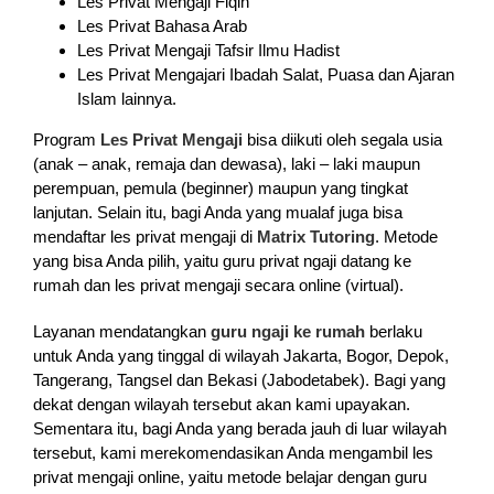
Les Privat Mengaji Fiqih
Les Privat Bahasa Arab
Les Privat Mengaji Tafsir Ilmu Hadist
Les Privat Mengajari Ibadah Salat, Puasa dan Ajaran
Islam lainnya.
Program
Les Privat Mengaji
bisa diikuti oleh segala usia
(anak – anak, remaja dan dewasa), laki – laki maupun
perempuan, pemula (beginner) maupun yang tingkat
lanjutan. Selain itu, bagi Anda yang mualaf juga bisa
mendaftar les privat mengaji di
Matrix Tutoring
. Metode
yang bisa Anda pilih, yaitu guru privat ngaji datang ke
rumah dan les privat mengaji secara online (virtual).
Layanan mendatangkan
guru ngaji ke rumah
berlaku
untuk Anda yang tinggal di wilayah Jakarta, Bogor, Depok,
Tangerang, Tangsel dan Bekasi (Jabodetabek). Bagi yang
dekat dengan wilayah tersebut akan kami upayakan.
Sementara itu, bagi Anda yang berada jauh di luar wilayah
tersebut, kami merekomendasikan Anda mengambil les
privat mengaji online, yaitu metode belajar dengan guru