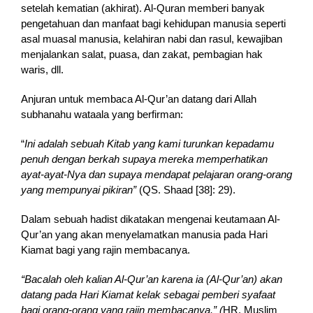
setelah kematian (akhirat). Al-Quran memberi banyak
pengetahuan dan manfaat bagi kehidupan manusia seperti
asal muasal manusia, kelahiran nabi dan rasul, kewajiban
menjalankan salat, puasa, dan zakat, pembagian hak
waris, dll.
Anjuran untuk membaca Al-Qur’an datang dari Allah
subhanahu wataala yang berfirman:
“
In
i adalah sebuah Kitab yang kami turunkan kepadamu
penuh dengan berkah supaya mereka memperhatikan
ayat-ayat-Nya dan supaya mendapat pelajaran orang-orang
yang mempunyai pikiran”
(QS. Shaad [38]: 29).
Dalam sebuah hadist dikatakan mengenai keutamaan Al-
Qur’an yang akan menyelamatkan manusia pada Hari
Kiamat bagi yang rajin membacanya.
“Bacalah oleh kalian Al-Qur’an karena ia (Al-Qur’an) akan
datang pada Hari Kiamat kelak sebagai pemberi syafaat
bagi orang-orang yang rajin membacanya.” (
HR. Muslim