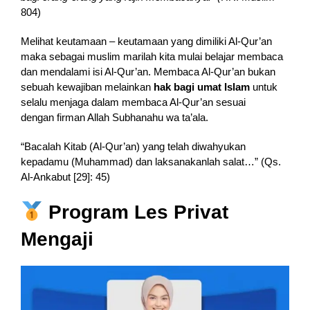
804)
Melihat keutamaan – keutamaan yang dimiliki Al-Qur’an
maka sebagai muslim marilah kita mulai belajar membaca
dan mendalami isi Al-Qur’an. Membaca Al-Qur’an bukan
sebuah kewajiban melainkan
hak bagi umat Islam
untuk
selalu menjaga dalam membaca Al-Qur’an sesuai
dengan firman Allah Subhanahu wa ta’ala.
“Bacalah Kitab (Al-Qur’an) yang telah diwahyukan
kepadamu (Muhammad) dan laksanakanlah salat…” (Qs.
Al-Ankabut [29]: 45)
Program Les Privat
Mengaji