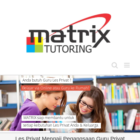
Skip
to
content
Anda butuh Guru Les Privat ?
Belajar via Online atau Guru ke Rumah?
MATRIX siap membantu untuk
setiap kebutuhan Les Privat Anda & Keluarga.
Les Privat Mengaji Pegangsaan Guru Privat