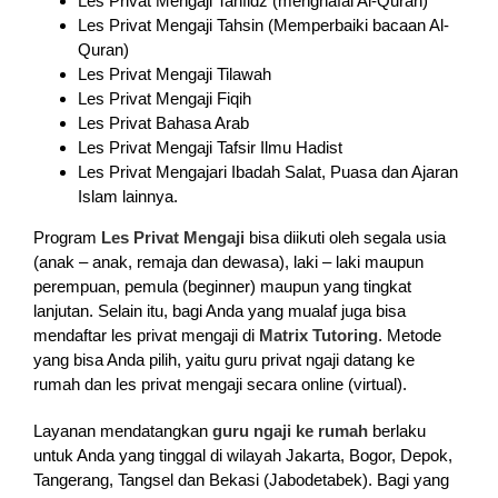
Les Privat Mengaji Tahfidz (menghafal Al-Quran)
Les Privat Mengaji Tahsin (Memperbaiki bacaan Al-
Quran)
Les Privat Mengaji Tilawah
Les Privat Mengaji Fiqih
Les Privat Bahasa Arab
Les Privat Mengaji Tafsir Ilmu Hadist
Les Privat Mengajari Ibadah Salat, Puasa dan Ajaran
Islam lainnya.
Program
Les Privat Mengaji
bisa diikuti oleh segala usia
(anak – anak, remaja dan dewasa), laki – laki maupun
perempuan, pemula (beginner) maupun yang tingkat
lanjutan. Selain itu, bagi Anda yang mualaf juga bisa
mendaftar les privat mengaji di
Matrix Tutoring
. Metode
yang bisa Anda pilih, yaitu guru privat ngaji datang ke
rumah dan les privat mengaji secara online (virtual).
Layanan mendatangkan
guru ngaji ke rumah
berlaku
untuk Anda yang tinggal di wilayah Jakarta, Bogor, Depok,
Tangerang, Tangsel dan Bekasi (Jabodetabek). Bagi yang