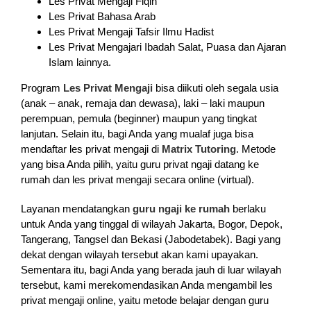
Les Privat Mengaji Fiqih
Les Privat Bahasa Arab
Les Privat Mengaji Tafsir Ilmu Hadist
Les Privat Mengajari Ibadah Salat, Puasa dan Ajaran
Islam lainnya.
Program
Les Privat Mengaji
bisa diikuti oleh segala usia
(anak – anak, remaja dan dewasa), laki – laki maupun
perempuan, pemula (beginner) maupun yang tingkat
lanjutan. Selain itu, bagi Anda yang mualaf juga bisa
mendaftar les privat mengaji di
Matrix Tutoring
. Metode
yang bisa Anda pilih, yaitu guru privat ngaji datang ke
rumah dan les privat mengaji secara online (virtual).
Layanan mendatangkan
guru ngaji ke rumah
berlaku
untuk Anda yang tinggal di wilayah Jakarta, Bogor, Depok,
Tangerang, Tangsel dan Bekasi (Jabodetabek). Bagi yang
dekat dengan wilayah tersebut akan kami upayakan.
Sementara itu, bagi Anda yang berada jauh di luar wilayah
tersebut, kami merekomendasikan Anda mengambil les
privat mengaji online, yaitu metode belajar dengan guru