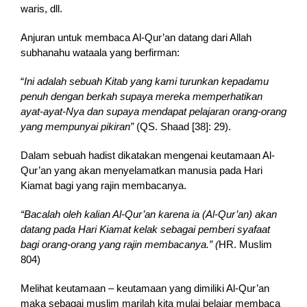
waris, dll.
Anjuran untuk membaca Al-Qur’an datang dari Allah
subhanahu wataala yang berfirman:
“
In
i adalah sebuah Kitab yang kami turunkan kepadamu
penuh dengan berkah supaya mereka memperhatikan
ayat-ayat-Nya dan supaya mendapat pelajaran orang-orang
yang mempunyai pikiran”
(QS. Shaad [38]: 29).
Dalam sebuah hadist dikatakan mengenai keutamaan Al-
Qur’an yang akan menyelamatkan manusia pada Hari
Kiamat bagi yang rajin membacanya.
“Bacalah oleh kalian Al-Qur’an karena ia (Al-Qur’an) akan
datang pada Hari Kiamat kelak sebagai pemberi syafaat
bagi orang-orang yang rajin membacanya.” (
HR. Muslim
804)
Melihat keutamaan – keutamaan yang dimiliki Al-Qur’an
maka sebagai muslim marilah kita mulai belajar membaca