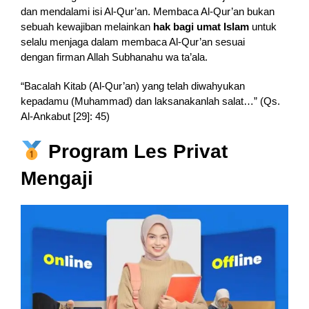
dan mendalami isi Al-Qur’an. Membaca Al-Qur’an bukan
sebuah kewajiban melainkan
hak bagi umat Islam
untuk
selalu menjaga dalam membaca Al-Qur’an sesuai
dengan firman Allah Subhanahu wa ta’ala.
“Bacalah Kitab (Al-Qur’an) yang telah diwahyukan
kepadamu (Muhammad) dan laksanakanlah salat…” (Qs.
Al-Ankabut [29]: 45)
Program Les Privat
Mengaji