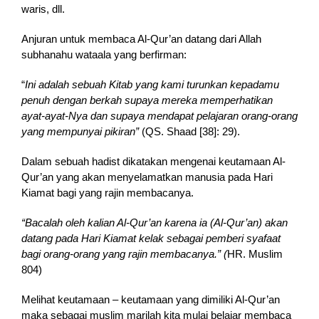
waris, dll.
Anjuran untuk membaca Al-Qur’an datang dari Allah
subhanahu wataala yang berfirman:
“
In
i adalah sebuah Kitab yang kami turunkan kepadamu
penuh dengan berkah supaya mereka memperhatikan
ayat-ayat-Nya dan supaya mendapat pelajaran orang-orang
yang mempunyai pikiran”
(QS. Shaad [38]: 29).
Dalam sebuah hadist dikatakan mengenai keutamaan Al-
Qur’an yang akan menyelamatkan manusia pada Hari
Kiamat bagi yang rajin membacanya.
“Bacalah oleh kalian Al-Qur’an karena ia (Al-Qur’an) akan
datang pada Hari Kiamat kelak sebagai pemberi syafaat
bagi orang-orang yang rajin membacanya.” (
HR. Muslim
804)
Melihat keutamaan – keutamaan yang dimiliki Al-Qur’an
maka sebagai muslim marilah kita mulai belajar membaca