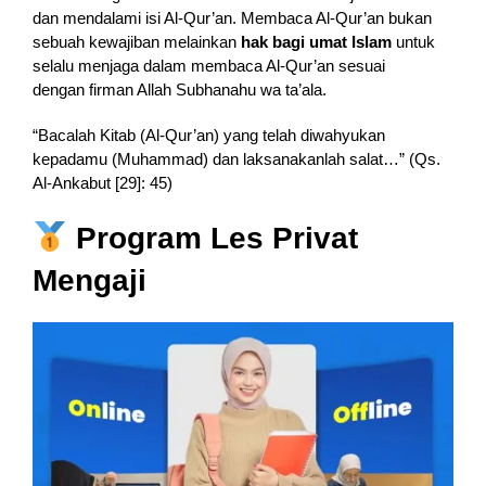
dan mendalami isi Al-Qur’an. Membaca Al-Qur’an bukan
sebuah kewajiban melainkan
hak bagi umat Islam
untuk
selalu menjaga dalam membaca Al-Qur’an sesuai
dengan firman Allah Subhanahu wa ta’ala.
“Bacalah Kitab (Al-Qur’an) yang telah diwahyukan
kepadamu (Muhammad) dan laksanakanlah salat…” (Qs.
Al-Ankabut [29]: 45)
Program Les Privat
Mengaji