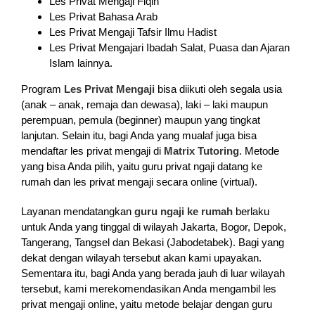
Les Privat Mengaji Fiqih
Les Privat Bahasa Arab
Les Privat Mengaji Tafsir Ilmu Hadist
Les Privat Mengajari Ibadah Salat, Puasa dan Ajaran
Islam lainnya.
Program
Les Privat Mengaji
bisa diikuti oleh segala usia
(anak – anak, remaja dan dewasa), laki – laki maupun
perempuan, pemula (beginner) maupun yang tingkat
lanjutan. Selain itu, bagi Anda yang mualaf juga bisa
mendaftar les privat mengaji di
Matrix Tutoring
. Metode
yang bisa Anda pilih, yaitu guru privat ngaji datang ke
rumah dan les privat mengaji secara online (virtual).
Layanan mendatangkan
guru ngaji ke rumah
berlaku
untuk Anda yang tinggal di wilayah Jakarta, Bogor, Depok,
Tangerang, Tangsel dan Bekasi (Jabodetabek). Bagi yang
dekat dengan wilayah tersebut akan kami upayakan.
Sementara itu, bagi Anda yang berada jauh di luar wilayah
tersebut, kami merekomendasikan Anda mengambil les
privat mengaji online, yaitu metode belajar dengan guru