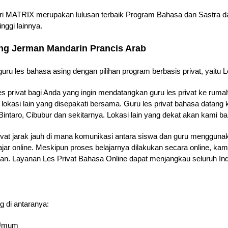
ari MATRIX merupakan lulusan terbaik Program Bahasa dan Sastra dar
nggi lainnya.
ang Jerman Mandarin Prancis Arab
uru les bahasa asing dengan pilihan program berbasis privat, yaitu Le
es privat bagi Anda yang ingin mendatangkan guru les privat ke rum
 lokasi lain yang disepakati bersama. Guru les privat bahasa datan
intaro, Cibubur dan sekitarnya. Lokasi lain yang dekat akan kami b
ivat jarak jauh di mana komunikasi antara siswa dan guru menggunak
ajar online. Meskipun proses belajarnya dilakukan secara online, k
jaran. Layanan Les Privat Bahasa Online dapat menjangkau seluruh In
g di antaranya:
& Umum