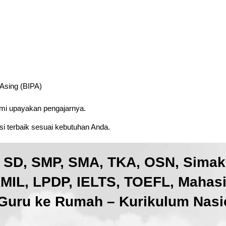
 Asing (BIPA)
ami upayakan pengajarnya.
i terbaik sesuai kebutuhan Anda.
, SD, SMP, SMA, TKA, OSN, Sima
IL, LPDP, IELTS, TOEFL, Mahas
Guru ke Rumah – Kurikulum Nasio