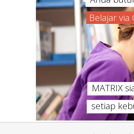
Belajar vi
MATRIX s
setiap keb