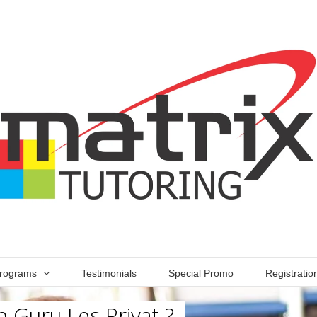
rograms
Testimonials
Special Promo
Registratio
 Guru Les Privat ?