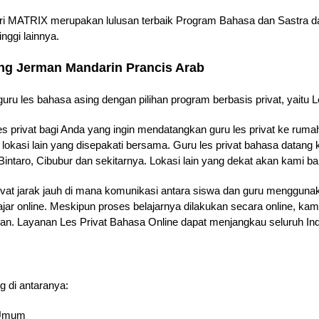
ari MATRIX merupakan lulusan terbaik Program Bahasa dan Sastra dar
nggi lainnya.
ang Jerman Mandarin Prancis Arab
uru les bahasa asing dengan pilihan program berbasis privat, yaitu Le
es privat bagi Anda yang ingin mendatangkan guru les privat ke rum
 lokasi lain yang disepakati bersama. Guru les privat bahasa datan
intaro, Cibubur dan sekitarnya. Lokasi lain yang dekat akan kami b
ivat jarak jauh di mana komunikasi antara siswa dan guru menggunak
ajar online. Meskipun proses belajarnya dilakukan secara online, k
jaran. Layanan Les Privat Bahasa Online dapat menjangkau seluruh In
g di antaranya:
& Umum