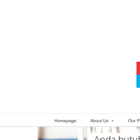
Skip
to
content
Homepage
About Us
Our P
Anda butuh