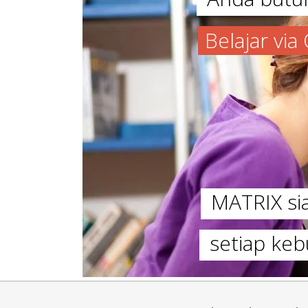
Belajar vi
MATRIX s
setiap keb