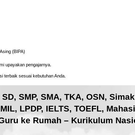
 Asing (BIPA)
ami upayakan pengajarnya.
i terbaik sesuai kebutuhan Anda.
, SD, SMP, SMA, TKA, OSN, Sima
IL, LPDP, IELTS, TOEFL, Mahas
Guru ke Rumah – Kurikulum Nasio