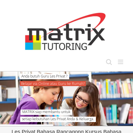
Skip
to
content
Anda butuh Guru Les Privat ?
Belajar via Online atau Guru ke Rumah?
MATRIX siap membantu untuk
setiap kebutuhan Les Privat Anda & Keluarga.
Les Privat Bahasa Rancagong Kursus Bahasa