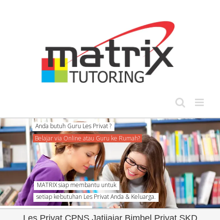
Skip
to
content
MATRIX siap membantu untuk
setiap kebutuhan Les Privat Anda & Keluarga.
Les Privat CPNS Jatijajar Bimbel Privat SKD