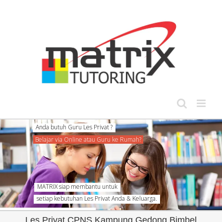
Skip
to
content
setiap kebutuhan Les Privat Anda & Keluarga.
Les Privat CPNS Kampung Gedong Bimbel