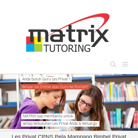
Skip
to
content
Anda butuh Guru Les Privat ?
Belajar via Online atau Guru ke Rumah?
MATRIX siap membantu untuk
setiap kebutuhan Les Privat Anda & Keluarga.
Les Privat CPNS Pela Mampang Bimbel Privat