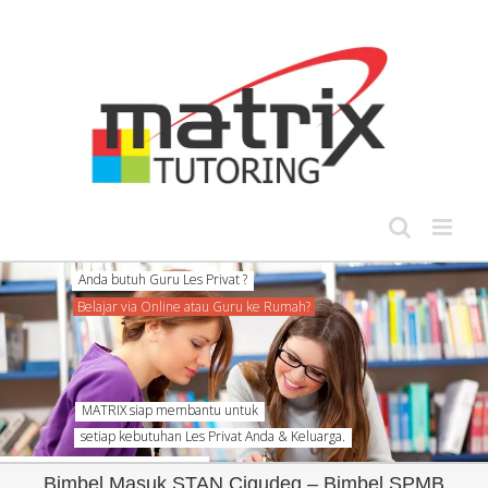
Skip
to
content
setiap kebutuhan Les Privat Anda & Keluarga.
Bimbel Masuk STAN Cigudeg – Bimbel SPMB