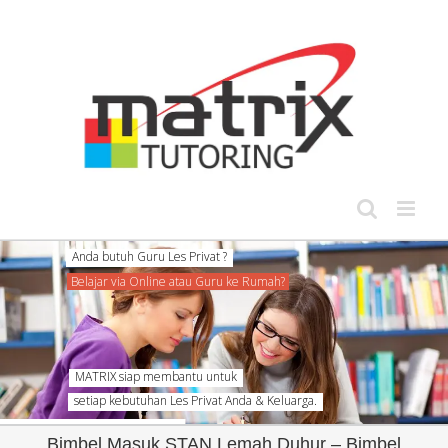
Skip
to
content
Anda butuh Guru Les Privat ?
Belajar via Online atau Guru ke Rumah?
MATRIX siap membantu untuk
setiap kebutuhan Les Privat Anda & Keluarga.
Bimbel Masuk STAN Lemah Duhur – Bimbel