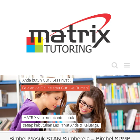
Skip
to
content
MATRIX siap membantu untuk
setiap kebutuhan Les Privat Anda & Keluarga.
Bimbel Masuk STAN Sumbereja – Bimbel SPMB